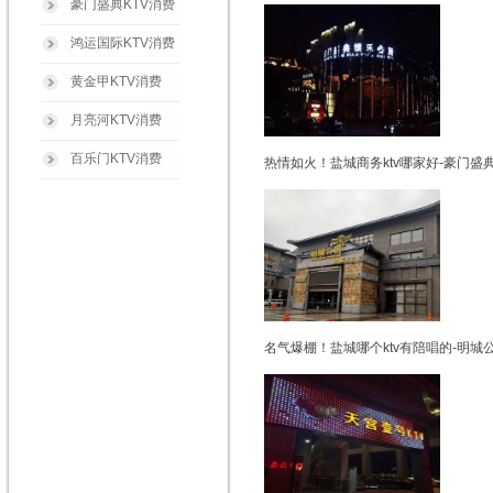
豪门盛典KTV消费
鸿运国际KTV消费
黄金甲KTV消费
月亮河KTV消费
百乐门KTV消费
热情如火！盐城商务ktv哪家好-豪门盛
名气爆棚！盐城哪个ktv有陪唱的-明城