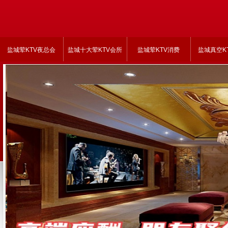
盐城荤KTV夜总会
盐城十大荤KTV会所
盐城荤KTV消费
盐城真空K