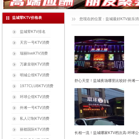
盐城荤KTV价格表
您现在的位置：
盐城最好KTV娱乐
盐城荤KTV排名
天宫一号KTV消费
瑞丽liveKTV消费
万豪皇朝KTV消费
明城公馆KTV消费
舒心天堂！盐城夜场哪里比较好-外滩一
1977CLUBKTV消费
环球公馆KTV消费
外滩一号KTV消费
私人订制KTV消费
丽都国际KTV消费
长相一流！盐城哪家KTV档次高-环球公