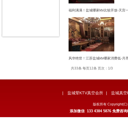
福利满满！盐城哪家ktv比较开放-天宫
风华绝世！江苏盐城ktv哪家消费低-月
共33条 每页12条 页次：1/3
|
盐城荤KTV真空会所
|
盐城真空
版权所有 Copyrigh
添加微信 133 4384 5876 