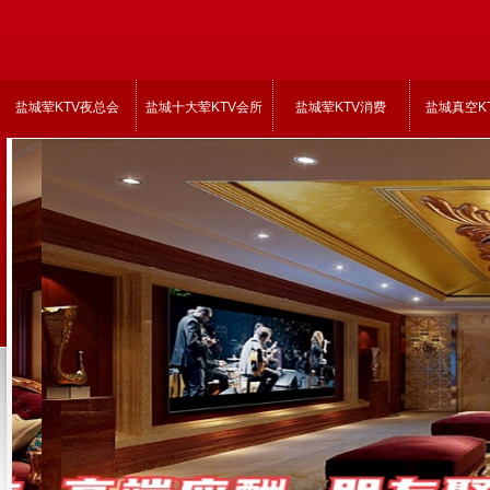
盐城荤KTV夜总会
盐城十大荤KTV会所
盐城荤KTV消费
盐城真空K