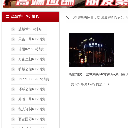
盐城荤KTV价格表
您现在的位置：
盐城最好KTV娱乐
盐城荤KTV排名
天宫一号KTV消费
瑞丽liveKTV消费
万豪皇朝KTV消费
明城公馆KTV消费
热情如火！盐城商务ktv哪家好-豪门盛
1977CLUBKTV消费
共1条 每页12条 页次：1/1
环球公馆KTV消费
外滩一号KTV消费
私人订制KTV消费
丽都国际KTV消费